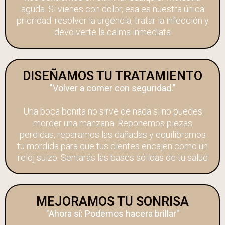
aguda. Si vienes con dolor, esa es nuestra única
prioridad: resolver la urgencia, tratar la infección y
devolverte la calma inmediata
DISEÑAMOS TU TRATAMIENTO
"Volver a comer con seguridad."
Una boca bonita no sirve de nada si no puedes
morder una manzana. Reponemos piezas
perdidas, reparamos las dañadas y equilibramos
tu mordida para que tus dientes encajen como un
reloj suizo. Sentarás las bases sólidas de tu salud
MEJORAMOS TU SONRISA
"Ahora sí: Podemos hacera brillar"