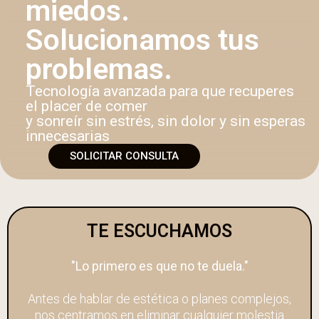
miedos.
Solucionamos tus
problemas.
Tecnología avanzada para que recuperes
el placer de comer
y sonreír sin estrés, sin dolor y sin esperas
innecesarias
SOLICITAR CONSULTA
TE ESCUCHAMOS
"Lo primero es que no te duela."
Antes de hablar de estética o planes complejos,
nos centramos en eliminar cualquier molestia