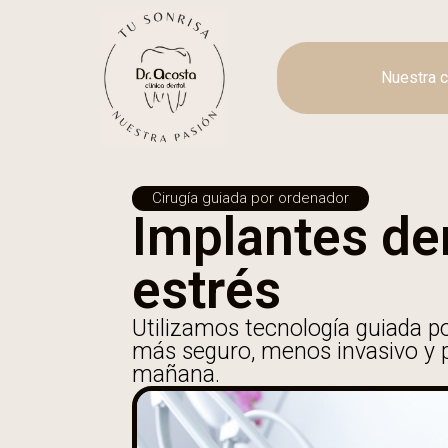
Nuestra c
Cirugía guiada por ordenador
Implantes den
estrés
Utilizamos tecnología guiada p
más seguro, menos invasivo y p
mañana.