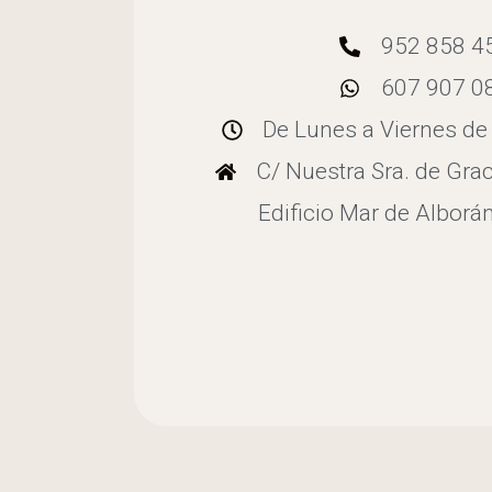
952 858 4
607 907 0
De Lunes a Viernes de
C/ Nuestra Sra. de Grac
Edificio Mar de Alborán