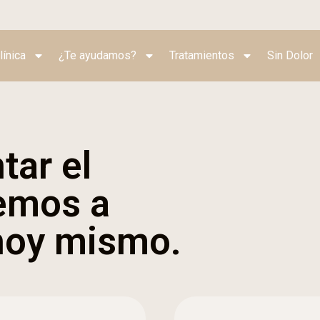
línica
¿Te ayudamos?
Tratamientos
Sin Dolor
tar el
emos a
 hoy mismo.