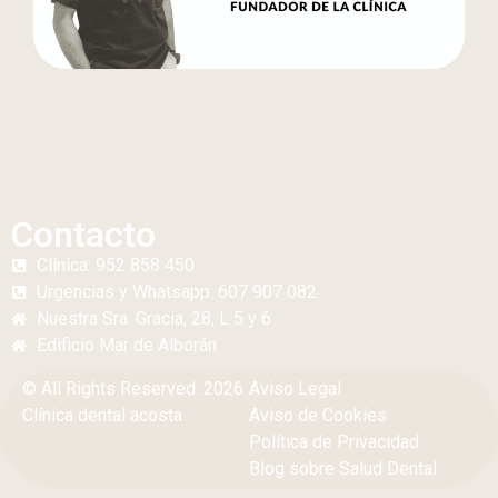
Contacto
Clínica: 952 858 450
Urgencias y Whatsapp: 607 907 082
Nuestra Sra. Gracia, 28, L 5 y 6
Edificio
Mar de Alborán
© All Rights Reserved. 2026
Aviso Legal
Clínica dental acosta
Aviso de Cookies
Política de Privacidad
Blog sobre Salud Dental