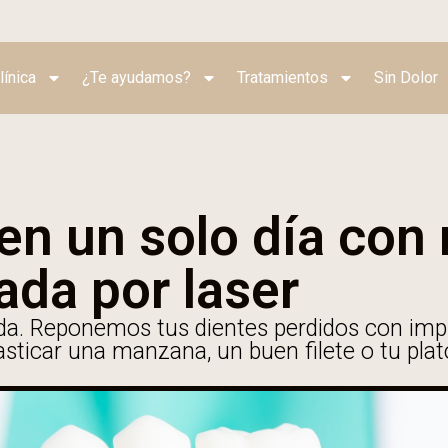
línica
¿Te ayudamos?
Tratamientos
Sin Dolor
 en un solo día co
ada por laser
a. Reponemos tus dientes perdidos con implan
asticar una manzana, un buen filete o tu pla