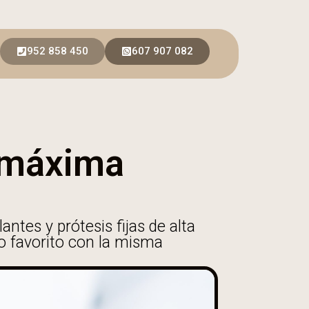
952 858 450
607 907 082
n máxima
tes y prótesis fijas de alta
to favorito con la misma