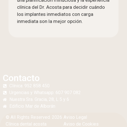
clínica del Dr. Acosta para decidir cuándo
los implantes inmediatos con carga
inmediata son la mejor opción.
Contacto
Clínica: 952 858 450
Urgencias y Whatsapp: 607 907 082
Nuestra Sra. Gracia, 28, L 5 y 6
Edificio
Mar de Alborán
© All Rights Reserved. 2026
Aviso Legal
Clínica dental acosta
Aviso de Cookies