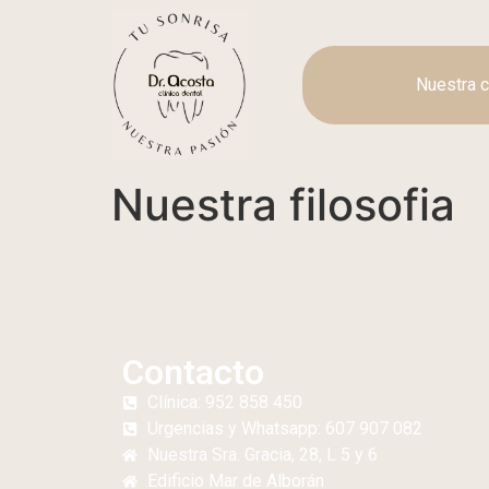
Nuestra c
Nuestra filosofia
Contacto
Clínica: 952 858 450
Urgencias y Whatsapp: 607 907 082
Nuestra Sra. Gracia, 28, L 5 y 6
Edificio
Mar de Alborán